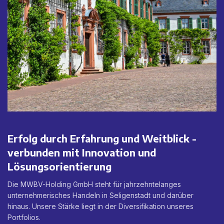
Erfolg durch Erfahrung und Weitblick -
verbunden mit Innovation und
Lösungsorientierung
Die MWBV-Holding GmbH steht für jahrzehntelanges
unternehmerisches Handeln in Seligenstadt und darüber
hinaus. Unsere Stärke liegt in der Diversifikation unseres
Portfolios.