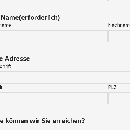
r Name
(erforderlich)
name
Nachnam
re Adresse
hrift
dt
PLZ
e können wir Sie erreichen?