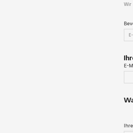
Wir
Bev
Ih
E-M
Wa
Ihr